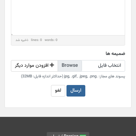
lines: 0 words: 0
ذخیره شد
ضمیمه ها
انتخاب فایل
افزودن موارد دیگر
پسوند های مجاز: .jpg, .gif, .jpeg, .png (حداکثر اندازه فایل: 32MB)
ارسال
لغو