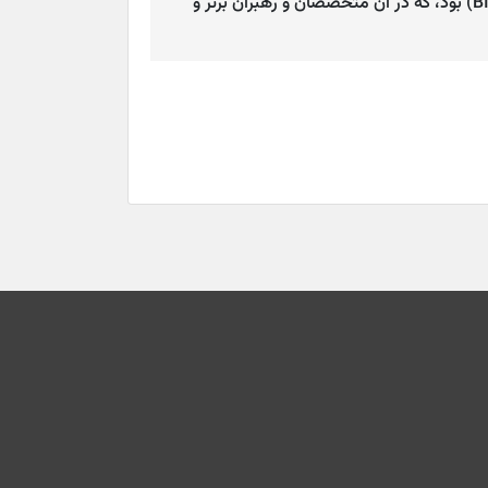
تاج کیفیت (BID International Quality Crown Award in London 2014) بود، که در آن متخصصان و رهبران برتر و