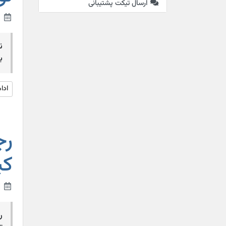
ارسال تیکت پشتیبانی
14th مارس 2016
ن
بح
ادا
رج
کیفیت
23rd مرداد 2014