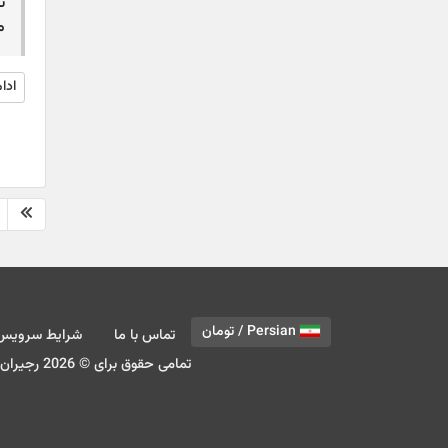
م
ادا
Persian / تومان
تماس با ما
شرایط سرویس
تمامی حقوق برای © 2026 رجیران ®. محفوط می باشد.