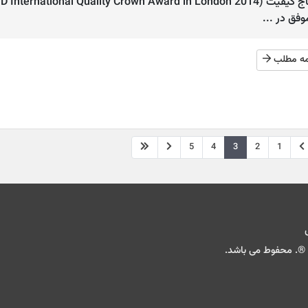
وفق در ...
مه مطلب
5
4
3
2
1